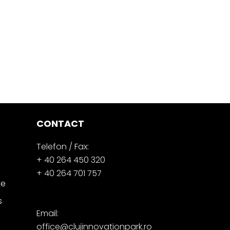
CONTACT
Telefon / Fax:
+ 40 264 450 320
+ 40 264 701 757
te
s
Email:
office@clujinnovationpark.ro