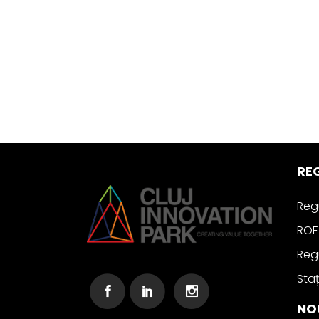
RE
Reg
ROF 
Reg
Staț
NO