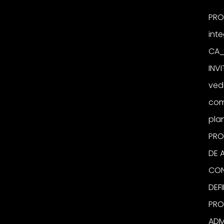
PRO
inte
CA_
INVI
vede
com
pla
PROI
DE 
CON
DEFI
PROF
ADM