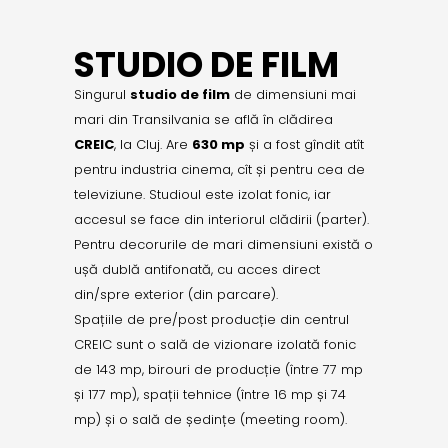
STUDIO DE FILM
Singurul
studio de film
de dimensiuni mai
mari din Transilvania se află în clădirea
CREIC
, la Cluj. Are
630 mp
și a fost gîndit atît
pentru industria cinema, cît și pentru cea de
televiziune. Studioul este izolat fonic, iar
accesul se face din interiorul clădirii (parter).
Pentru decorurile de mari dimensiuni există o
ușă dublă antifonată, cu acces direct
din/spre exterior (din parcare).
Spațiile de pre/post producție din centrul
CREIC sunt o sală de vizionare izolată fonic
de 143 mp, birouri de producție (între 77 mp
și 177 mp), spații tehnice (între 16 mp și 74
mp) și o sală de ședințe (meeting room).