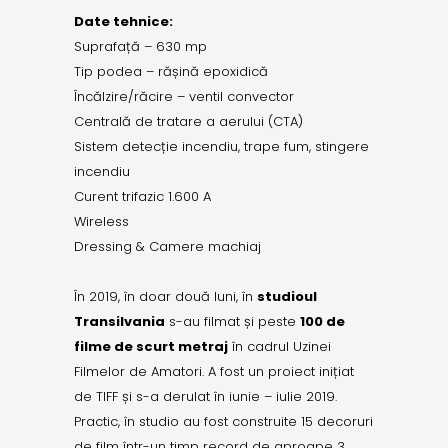
Date tehnice:
Suprafață – 630 mp
Tip podea – rășină epoxidică
Încălzire/răcire – ventil convector
Centrală de tratare a aerului (CTA)
Sistem detecție incendiu, trape fum, stingere
incendiu
Curent trifazic 1.600 A
Wireless
Dressing & Camere machiaj
În 2019, în doar două luni, în
studioul
Transilvania
s-au filmat și peste
100 de
filme de scurt metraj
în cadrul Uzinei
Filmelor de Amatori. A fost un proiect inițiat
de TIFF și s-a derulat în iunie – iulie 2019.
Practic, în studio au fost construite 15 decoruri
de film într-un timp record de aproape 3